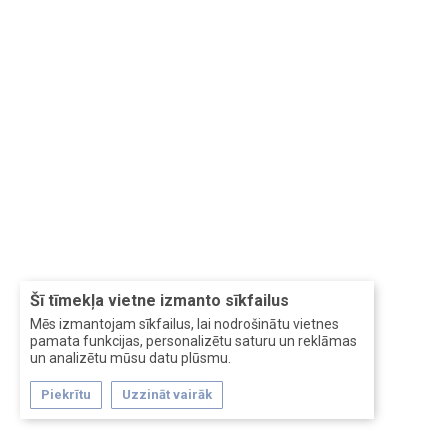
Šī tīmekļa vietne izmanto sīkfailus
Mēs izmantojam sīkfailus, lai nodrošinātu vietnes
pamata funkcijas, personalizētu saturu un reklāmas
un analizētu mūsu datu plūsmu.
Piekrītu
Uzzināt vairāk