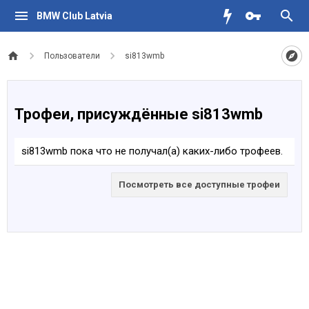
BMW Club Latvia
Пользователи
si813wmb
Трофеи, присуждённые si813wmb
si813wmb пока что не получал(а) каких-либо трофеев.
Посмотреть все доступные трофеи