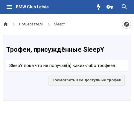
BMW Club Latvia
Пользователи
SleepY
Трофеи, присуждённые SleepY
SleepY пока что не получал(а) каких-либо трофеев.
Посмотреть все доступные трофеи