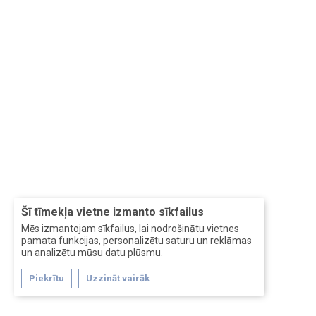
Šī tīmekļa vietne izmanto sīkfailus
Mēs izmantojam sīkfailus, lai nodrošinātu vietnes
pamata funkcijas, personalizētu saturu un reklāmas
un analizētu mūsu datu plūsmu.
Piekrītu
Uzzināt vairāk