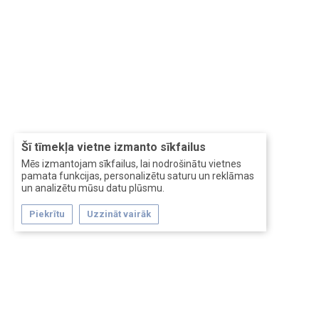
Šī tīmekļa vietne izmanto sīkfailus
Mēs izmantojam sīkfailus, lai nodrošinātu vietnes
pamata funkcijas, personalizētu saturu un reklāmas
un analizētu mūsu datu plūsmu.
Piekrītu
Uzzināt vairāk