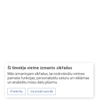
Šī tīmekļa vietne izmanto sīkfailus
Mēs izmantojam sīkfailus, lai nodrošinātu vietnes
pamata funkcijas, personalizētu saturu un reklāmas
un analizētu mūsu datu plūsmu.
Piekrītu
Uzzināt vairāk