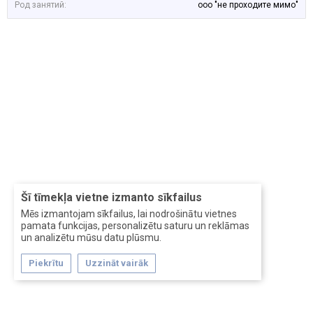
Род занятий:
ооо "не проходите мимо"
Šī tīmekļa vietne izmanto sīkfailus
Mēs izmantojam sīkfailus, lai nodrošinātu vietnes
pamata funkcijas, personalizētu saturu un reklāmas
un analizētu mūsu datu plūsmu.
Piekrītu
Uzzināt vairāk