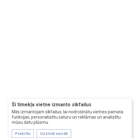
Šī tīmekļa vietne izmanto sīkfailus
Mēs izmantojam sīkfailus, lai nodrošinātu vietnes pamata
funkcijas, personalizētu saturu un reklāmas un analizētu
mūsu datu plūsmu.
Piekrītu
Uzzināt vairāk