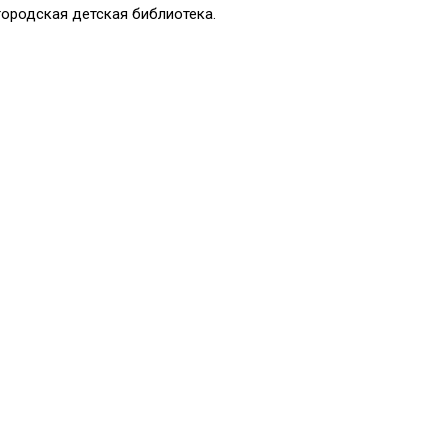
ородская детская библиотека.
Anatoly
Olesja
Soleil
Деточкина
Ромашка
Крокодил
Soleil
Anatoly
Крокодил
777BOBAH777
Olesja
Ромашка