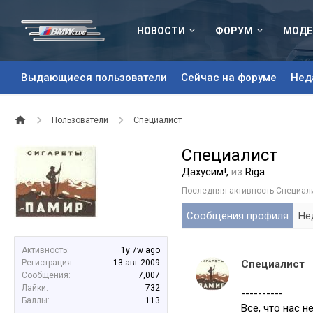
НОВОСТИ
ФОРУМ
МОДЕ
Выдающиеся пользователи
Сейчас на форуме
Нед
Пользователи
Специалист
Специалист
Дахусим!
,
из
Riga
Последняя активность Специали
Сообщения профиля
Не
Активность:
1y 7w ago
Регистрация:
13 авг 2009
Специалист
Сообщения:
7,007
.
Лайки:
732
----------
Баллы:
113
Все, что нас н