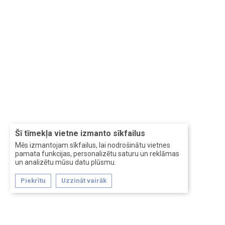
Šī tīmekļa vietne izmanto sīkfailus
Mēs izmantojam sīkfailus, lai nodrošinātu vietnes
pamata funkcijas, personalizētu saturu un reklāmas
un analizētu mūsu datu plūsmu.
Piekrītu
Uzzināt vairāk