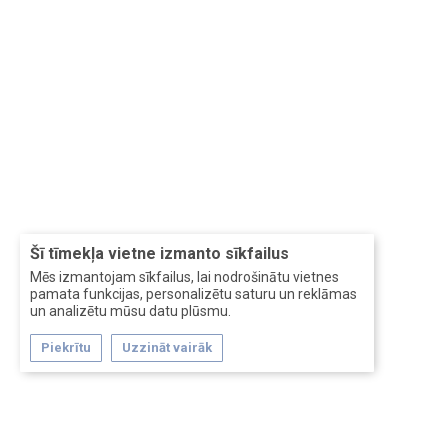
Šī tīmekļa vietne izmanto sīkfailus
Mēs izmantojam sīkfailus, lai nodrošinātu vietnes
pamata funkcijas, personalizētu saturu un reklāmas
un analizētu mūsu datu plūsmu.
Piekrītu
Uzzināt vairāk