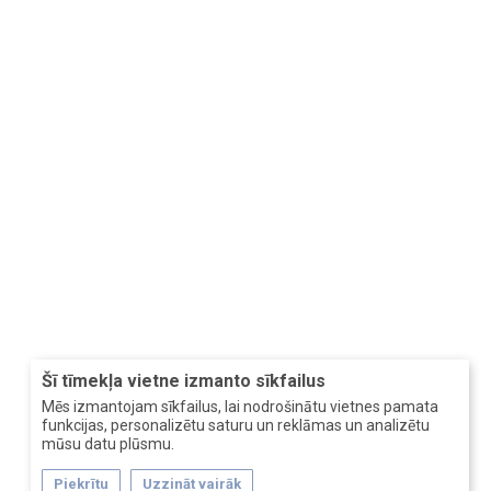
Šī tīmekļa vietne izmanto sīkfailus
Mēs izmantojam sīkfailus, lai nodrošinātu vietnes pamata
funkcijas, personalizētu saturu un reklāmas un analizētu
mūsu datu plūsmu.
Piekrītu
Uzzināt vairāk