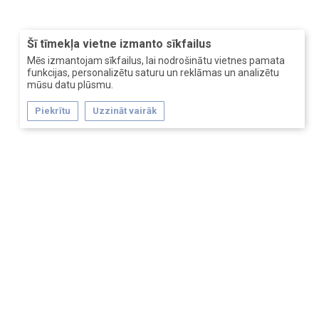
Šī tīmekļa vietne izmanto sīkfailus
Mēs izmantojam sīkfailus, lai nodrošinātu vietnes pamata
funkcijas, personalizētu saturu un reklāmas un analizētu
mūsu datu plūsmu.
Piekrītu
Uzzināt vairāk