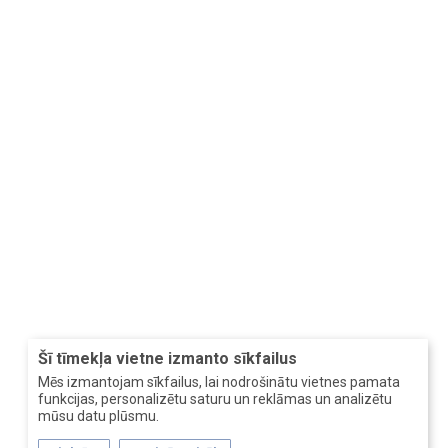
Šī tīmekļa vietne izmanto sīkfailus
Mēs izmantojam sīkfailus, lai nodrošinātu vietnes pamata
funkcijas, personalizētu saturu un reklāmas un analizētu
mūsu datu plūsmu.