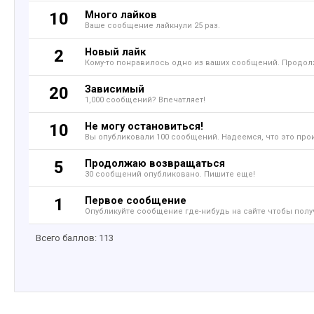
Много лайков
10
Ваше сообщение лайкнули 25 раз.
Новый лайк
2
Кому-то понравилось одно из ваших сообщений. Продолж
Зависимый
20
1,000 сообщений? Впечатляет!
Не могу остановиться!
10
Вы опубликовали 100 сообщений. Надеемся, что это про
Продолжаю возвращаться
5
30 сообщений опубликовано. Пишите еще!
Первое сообщение
1
Опубликуйте сообщение где-нибудь на сайте чтобы полу
Всего баллов: 113