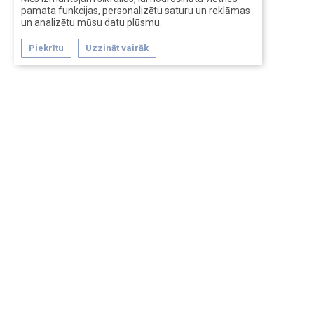
pamata funkcijas, personalizētu saturu un reklāmas
un analizētu mūsu datu plūsmu.
Piekrītu
Uzzināt vairāk