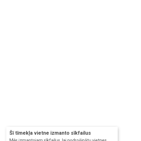
Šī tīmekļa vietne izmanto sīkfailus
Mēs izmantojam sīkfailus, lai nodrošinātu vietnes