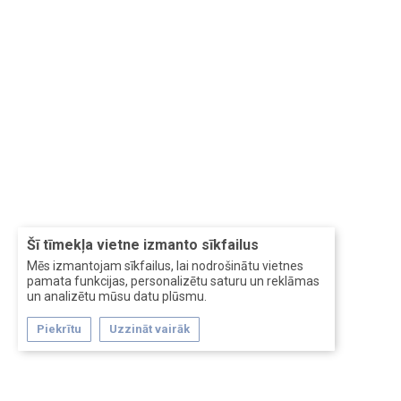
Šī tīmekļa vietne izmanto sīkfailus
Mēs izmantojam sīkfailus, lai nodrošinātu vietnes
pamata funkcijas, personalizētu saturu un reklāmas
un analizētu mūsu datu plūsmu.
Piekrītu
Uzzināt vairāk