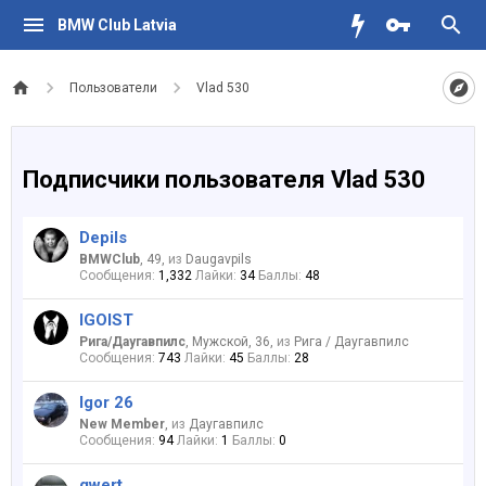
BMW Club Latvia
Пользователи
Vlad 530
Подписчики пользователя Vlad 530
Depils
BMWClub
, 49,
из
Daugavpils
Сообщения:
1,332
Лайки:
34
Баллы:
48
IGOIST
Рига/Даугавпилс
, Мужской, 36,
из
Рига / Даугавпилс
Сообщения:
743
Лайки:
45
Баллы:
28
Igor 26
New Member
,
из
Даугавпилс
Сообщения:
94
Лайки:
1
Баллы:
0
qwert