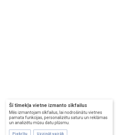
Šī tīmekļa vietne izmanto sīkfailus
Mēs izmantojam sīkfailus, lai nodrošinātu vietnes
pamata funkcijas, personalizētu saturu un reklāmas
un analizētu mūsu datu plūsmu.
Piekrītu
Uzzināt vairāk