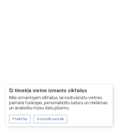
Šī tīmekļa vietne izmanto sīkfailus
Mēs izmantojam sīkfailus, lai nodrošinātu vietnes
pamata funkcijas, personalizētu saturu un reklāmas
un analizētu mūsu datu plūsmu.
Piekrītu
Uzzināt vairāk