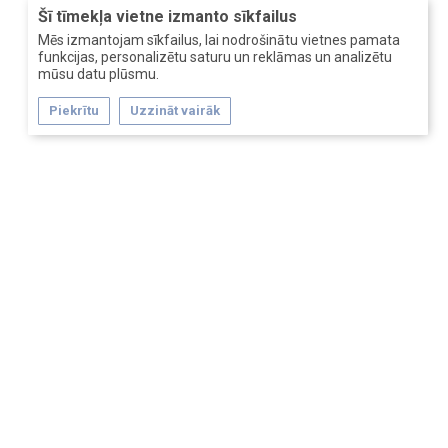
Šī tīmekļa vietne izmanto sīkfailus
Mēs izmantojam sīkfailus, lai nodrošinātu vietnes pamata
funkcijas, personalizētu saturu un reklāmas un analizētu
mūsu datu plūsmu.
Piekrītu
Uzzināt vairāk