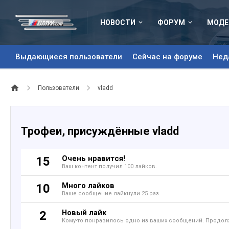
НОВОСТИ
ФОРУМ
МОДЕ
Выдающиеся пользователи
Сейчас на форуме
Нед
Пользователи
vladd
Трофеи, присуждённые vladd
Очень нравится!
15
Ваш контент получил 100 лайков.
Много лайков
10
Ваше сообщение лайкнули 25 раз.
Новый лайк
2
Кому-то понравилось одно из ваших сообщений. Продолж