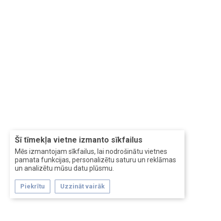
Šī tīmekļa vietne izmanto sīkfailus
Mēs izmantojam sīkfailus, lai nodrošinātu vietnes
pamata funkcijas, personalizētu saturu un reklāmas
un analizētu mūsu datu plūsmu.
Piekrītu
Uzzināt vairāk