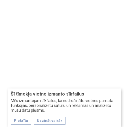
Šī tīmekļa vietne izmanto sīkfailus
Mēs izmantojam sīkfailus, lai nodrošinātu vietnes pamata
funkcijas, personalizētu saturu un reklāmas un analizētu
mūsu datu plūsmu.
Piekrītu
Uzzināt vairāk