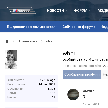
НОВОСТИ
ФОРУМ
МОДЕ
Выдающиеся пользователи
Сейчас на форуме
Нед
Пользователи
whor
whor
особый статус
, 45,
из
Latla
Последняя активность whor:
23 
Сообщения профиля
Не
Активность:
6y 50w ago
Регистрация:
14 сен 2008
Сообщения:
3,378
alexito
Лайки:
192
:)
Баллы:
63
14 авг 2011