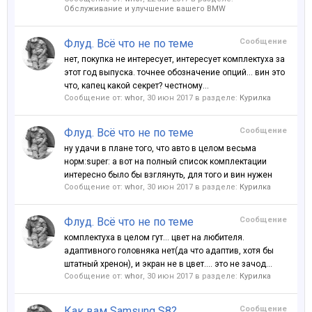
Обслуживание и улучшение вашего BMW
Флуд. Всё что не по теме
Сообщение
нет, покупка не интересует, интересует комплектуха за
этот год выпуска. точнее обозначение опций... вин это
что, капец какой секрет? честному...
Сообщение от:
whor
,
30 июн 2017
в разделе:
Курилка
Флуд. Всё что не по теме
Сообщение
ну удачи в плане того, что авто в целом весьма
норм:super: а вот на полный список комплектации
интересно было бы взглянуть, для того и вин нужен
Сообщение от:
whor
,
30 июн 2017
в разделе:
Курилка
Флуд. Всё что не по теме
Сообщение
комплектуха в целом гут... цвет на любителя.
адаптивного головняка нет(да что адаптив, хотя бы
штатный хренон), и экран не в цвет.... это не зачод...
Сообщение от:
whor
,
30 июн 2017
в разделе:
Курилка
Как вам Samsung S8?
Сообщение