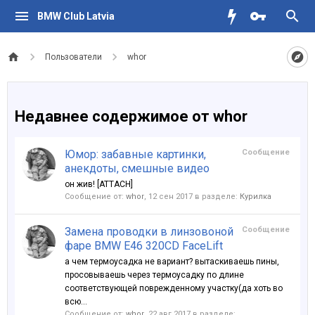
BMW Club Latvia
Пользователи
whor
Недавнее содержимое от whor
Юмор: забавные картинки,
Сообщение
анекдоты, смешные видео
он жив! [ATTACH]
Сообщение от:
whor
,
12 сен 2017
в разделе:
Курилка
Замена проводки в линзовоной
Сообщение
фаре BMW E46 320CD FaceLift
а чем термоусадка не вариант? вытаскиваешь пины,
просовываешь через термоусадку по длине
соответствующей поврежденному участку(да хоть во
всю...
Сообщение от:
whor
,
22 авг 2017
в разделе: