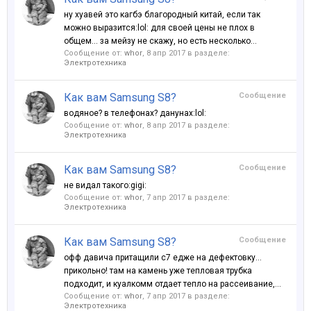
ну хуавей это кагбэ благородный китай, если так
можно выразится:lol: для своей цены не плох в
общем... за мейзу не скажу, но есть несколько...
Сообщение от:
whor
,
8 апр 2017
в разделе:
Электротехника
Как вам Samsung S8?
Сообщение
водяное? в телефонах? данунах:lol:
Сообщение от:
whor
,
8 апр 2017
в разделе:
Электротехника
Как вам Samsung S8?
Сообщение
не видал такого:gigi:
Сообщение от:
whor
,
7 апр 2017
в разделе:
Электротехника
Как вам Samsung S8?
Сообщение
офф давича притащили с7 едже на дефектовку...
прикольно! там на камень уже тепловая трубка
подходит, и куалкомм отдает тепло на рассеивание,...
Сообщение от:
whor
,
7 апр 2017
в разделе:
Электротехника