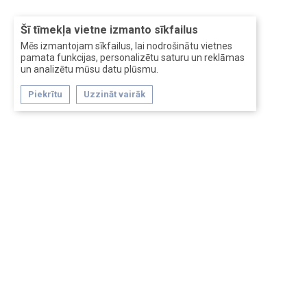
Šī tīmekļa vietne izmanto sīkfailus
Mēs izmantojam sīkfailus, lai nodrošinātu vietnes
pamata funkcijas, personalizētu saturu un reklāmas
un analizētu mūsu datu plūsmu.
Piekrītu
Uzzināt vairāk
Forum software by XenForo™
Перевод:
XF-Russia.ru
Сделано в
Entrypoint