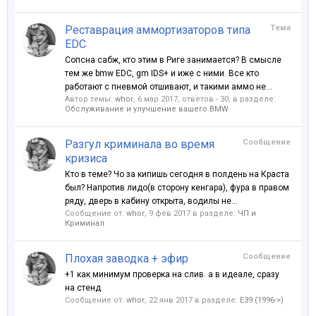
Реставрация аммортизаторов типа
Тема
EDC
Сопсна сабж, кто этим в Риге занимается? В смысле
тем же bmw EDC, gm IDS+ и иже с ними. Все кто
работают с пневмой отшивают, и такими аммо не...
Автор темы:
whor
,
6 мар 2017
, ответов - 30, в разделе:
Обслуживание и улучшение вашего BMW
Разгул криминала во время
Сообщение
кризиса
Кто в теме? Чо за кипишь сегодня в полдень на Краста
был? Напротив лидо(в сторону кенгара), фура в правом
ряду, дверь в кабину открыта, водилы не...
Сообщение от:
whor
,
9 фев 2017
в разделе:
ЧП и
Криминал
Плохая заводка + эфир
Сообщение
+1 как минимум проверка на слив. а в идеале, сразу
на стенд
Сообщение от:
whor
,
22 янв 2017
в разделе:
E39 (1996->)