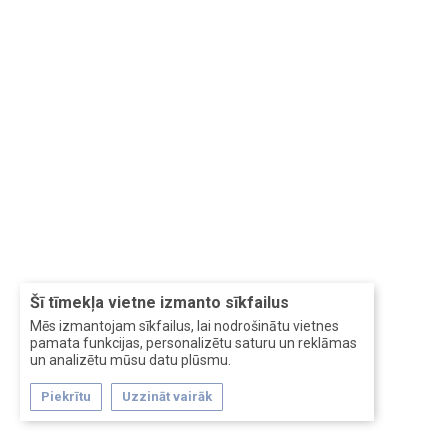
Šī tīmekļa vietne izmanto sīkfailus
Mēs izmantojam sīkfailus, lai nodrošinātu vietnes
pamata funkcijas, personalizētu saturu un reklāmas
un analizētu mūsu datu plūsmu.
Piekrītu
Uzzināt vairāk