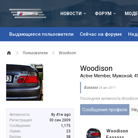
НОВОСТИ
ФОРУМ
МОДЕ
Выдающиеся пользователи
Сейчас на форуме
Нед
Пользователи
Woodison
Woodison
Active Member
, Мужской, 4
Бзззззз
26 авг 2017
Последняя активность Woodison
Сообщения профиля
Не
Активность:
8y 41w ago
Регистрация:
30 сен 2009
Сообщения:
1,175
Woodison
Лайки:
23
Баллы:
38
Бзззззз