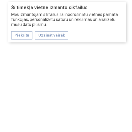
Šī tīmekļa vietne izmanto sīkfailus
Mēs izmantojam sīkfailus, lai nodrošinātu vietnes pamata
funkcijas, personalizētu saturu un reklāmas un analizētu
mūsu datu plūsmu.
Piekrītu
Uzzināt vairāk