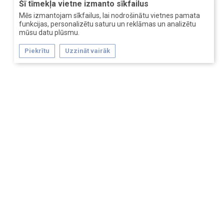
Šī tīmekļa vietne izmanto sīkfailus
Mēs izmantojam sīkfailus, lai nodrošinātu vietnes pamata
funkcijas, personalizētu saturu un reklāmas un analizētu
mūsu datu plūsmu.
Piekrītu
Uzzināt vairāk