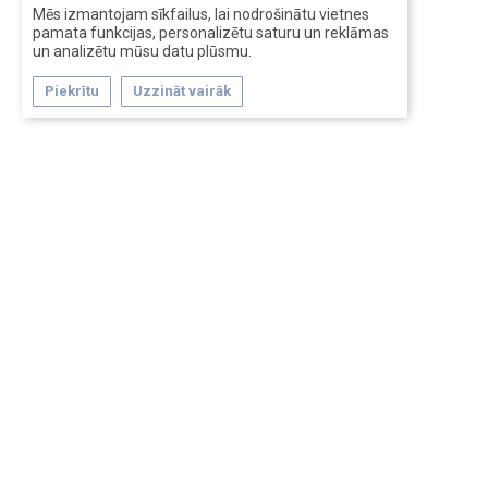
Mēs izmantojam sīkfailus, lai nodrošinātu vietnes
pamata funkcijas, personalizētu saturu un reklāmas
un analizētu mūsu datu plūsmu.
Piekrītu
Uzzināt vairāk