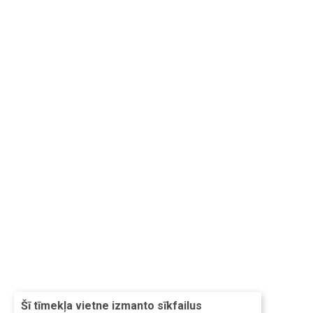
Šī tīmekļa vietne izmanto sīkfailus