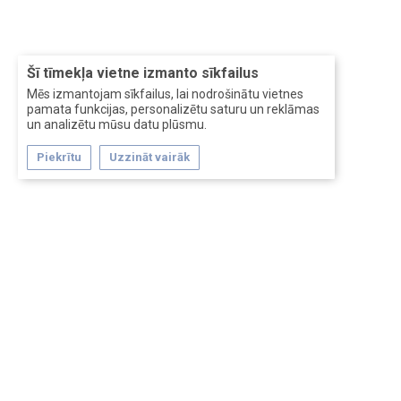
Šī tīmekļa vietne izmanto sīkfailus
Mēs izmantojam sīkfailus, lai nodrošinātu vietnes
pamata funkcijas, personalizētu saturu un reklāmas
un analizētu mūsu datu plūsmu.
Piekrītu
Uzzināt vairāk
Forum software by XenForo™
Перевод:
XF-Russia.ru