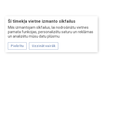
Šī tīmekļa vietne izmanto sīkfailus
Mēs izmantojam sīkfailus, lai nodrošinātu vietnes
pamata funkcijas, personalizētu saturu un reklāmas
un analizētu mūsu datu plūsmu.
Piekrītu
Uzzināt vairāk
Forum software by XenForo™
Перевод:
XF-Russia.ru