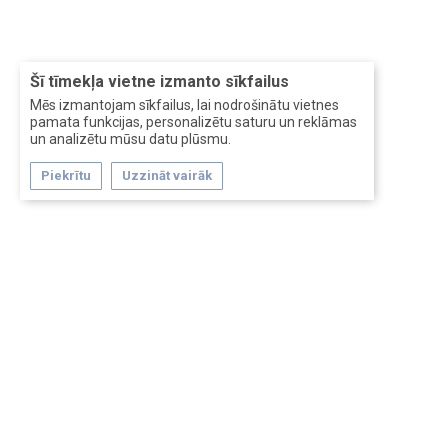
Šī tīmekļa vietne izmanto sīkfailus
Mēs izmantojam sīkfailus, lai nodrošinātu vietnes
pamata funkcijas, personalizētu saturu un reklāmas
un analizētu mūsu datu plūsmu.
Piekrītu
Uzzināt vairāk
Forum software by XenForo™
Перевод:
XF-Russia.ru