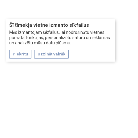
Šī tīmekļa vietne izmanto sīkfailus
Mēs izmantojam sīkfailus, lai nodrošinātu vietnes
pamata funkcijas, personalizētu saturu un reklāmas
un analizētu mūsu datu plūsmu.
Piekrītu
Uzzināt vairāk
Forum software by XenForo™
Перевод:
XF-Russia.ru