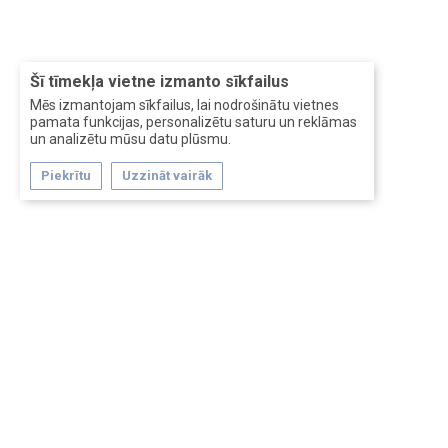
Šī tīmekļa vietne izmanto sīkfailus
Mēs izmantojam sīkfailus, lai nodrošinātu vietnes
pamata funkcijas, personalizētu saturu un reklāmas
un analizētu mūsu datu plūsmu.
Piekrītu
Uzzināt vairāk
Forum software by XenForo™
Перевод:
XF-Russia.ru