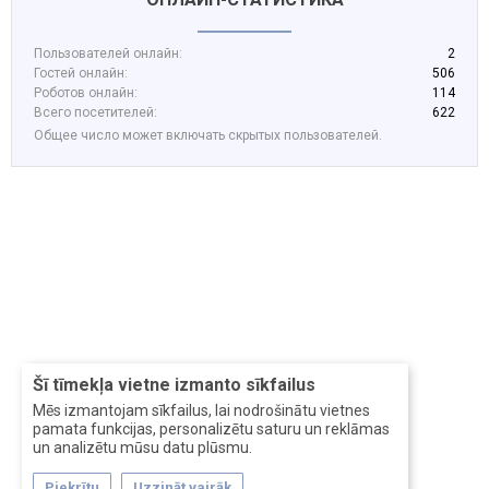
Пользователей онлайн:
2
Гостей онлайн:
506
Роботов онлайн:
114
Всего посетителей:
622
Общее число может включать скрытых пользователей.
Šī tīmekļa vietne izmanto sīkfailus
Mēs izmantojam sīkfailus, lai nodrošinātu vietnes
pamata funkcijas, personalizētu saturu un reklāmas
un analizētu mūsu datu plūsmu.
Piekrītu
Uzzināt vairāk