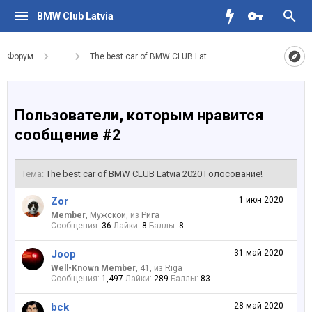
BMW Club Latvia
Форум
...
The best car of BMW CLUB Latvia 2020 Голосование!
Пользователи, которым нравится
сообщение #2
Тема:
The best car of BMW CLUB Latvia 2020 Голосование!
Zor
1 июн 2020
Member
, Мужской,
из
Рига
Сообщения:
36
Лайки:
8
Баллы:
8
Joop
31 май 2020
Well-Known Member
, 41,
из
Riga
Сообщения:
1,497
Лайки:
289
Баллы:
83
bck
28 май 2020