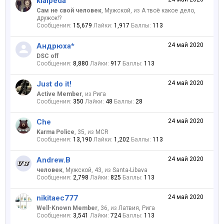
klaipeda
Сам не свой человек
, Мужской,
из
А твоё какое дело,
дружок!?
Сообщения:
15,679
Лайки:
1,917
Баллы:
113
Андрюха*
24 май 2020
DSC off
Сообщения:
8,880
Лайки:
917
Баллы:
113
Just do it!
24 май 2020
Active Member
,
из
Рига
Сообщения:
350
Лайки:
48
Баллы:
28
Che
24 май 2020
Karma Police
, 35,
из
MCR
Сообщения:
13,190
Лайки:
1,202
Баллы:
113
Andrew.B
24 май 2020
человек
, Мужской, 43,
из
Santa-Libava
Сообщения:
2,798
Лайки:
825
Баллы:
113
nikitaec777
24 май 2020
Well-Known Member
, 36,
из
Латвия, Рига
Сообщения:
3,541
Лайки:
724
Баллы:
113