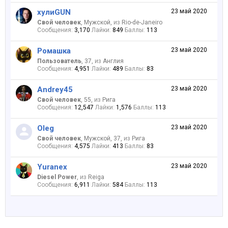
хулиGUN
23 май 2020
Свой человек
, Мужской,
из
Rio-de-Janeiro
Сообщения:
3,170
Лайки:
849
Баллы:
113
Ромашка
23 май 2020
Пользователь
, 37,
из
Англия
Сообщения:
4,951
Лайки:
489
Баллы:
83
Andrey45
23 май 2020
Свой человек
, 55,
из
Рига
Сообщения:
12,547
Лайки:
1,576
Баллы:
113
Oleg
23 май 2020
Свой человек
, Мужской, 37,
из
Рига
Сообщения:
4,575
Лайки:
413
Баллы:
83
Yuranex
23 май 2020
Diesel Power
,
из
Reiga
Сообщения:
6,911
Лайки:
584
Баллы:
113