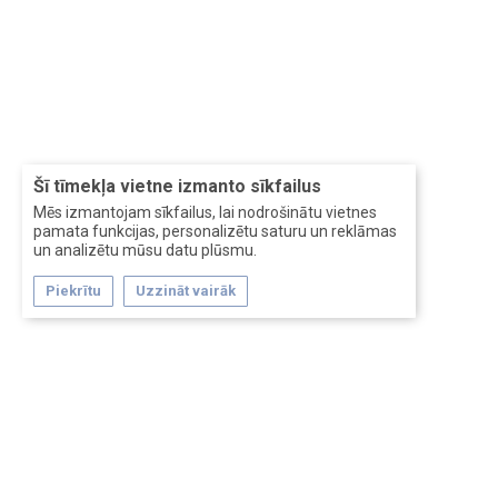
Šī tīmekļa vietne izmanto sīkfailus
Mēs izmantojam sīkfailus, lai nodrošinātu vietnes
pamata funkcijas, personalizētu saturu un reklāmas
un analizētu mūsu datu plūsmu.
Piekrītu
Uzzināt vairāk
Forum software by XenForo™
Перевод:
XF-Russia.ru