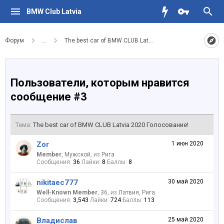
BMW Club Latvia
Форум
...
The best car of BMW CLUB Latvia 2020 Голосование!
Пользователи, которым нравится
сообщение #3
Тема:
The best car of BMW CLUB Latvia 2020 Голосование!
Zor
1 июн 2020
Member
, Мужской,
из
Рига
Сообщения:
36
Лайки:
8
Баллы:
8
nikitaec777
30 май 2020
Well-Known Member
, 36,
из
Латвия, Рига
Сообщения:
3,543
Лайки:
724
Баллы:
113
Владислав
25 май 2020