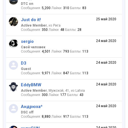
DTC on
Сообщения:
5,200
Лайки:
310
Баллы:
83
Just do it!
25 май 2020
Active Member
,
из
Рига
Сообщения:
350
Лайки:
48
Баллы:
28
sergio
24 май 2020
Свой человек
Сообщения:
4,501
Лайки:
793
Баллы:
113
D3
24 май 2020
Guest
Сообщения:
9,971
Лайки:
847
Баллы:
113
EddyBMW
24 май 2020
Active Member
, Мужской, 41,
из
Latvia
Сообщения:
300
Лайки:
177
Баллы:
43
Андрюха*
24 май 2020
DSC off
Сообщения:
8,880
Лайки:
917
Баллы:
113
24 май 2020