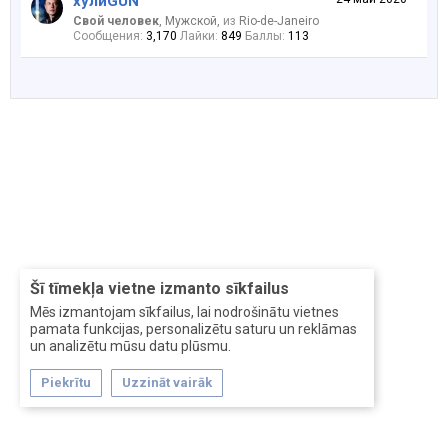
хулиGUN
Свой человек
, Мужской,
из
Rio-de-Janeiro
Сообщения:
3,170
Лайки:
849
Баллы:
113
Šī tīmekļa vietne izmanto sīkfailus
Mēs izmantojam sīkfailus, lai nodrošinātu vietnes
pamata funkcijas, personalizētu saturu un reklāmas
un analizētu mūsu datu plūsmu.
Piekrītu
Uzzināt vairāk