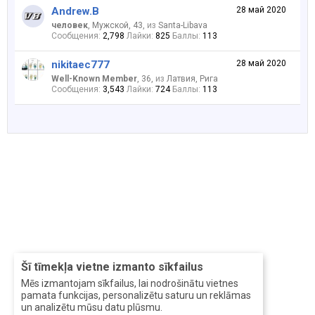
Andrew.B
28 май 2020
человек
, Мужской, 43,
из
Santa-Libava
Сообщения:
2,798
Лайки:
825
Баллы:
113
nikitaec777
28 май 2020
Well-Known Member
, 36,
из
Латвия, Рига
Сообщения:
3,543
Лайки:
724
Баллы:
113
Šī tīmekļa vietne izmanto sīkfailus
Mēs izmantojam sīkfailus, lai nodrošinātu vietnes
pamata funkcijas, personalizētu saturu un reklāmas
un analizētu mūsu datu plūsmu.