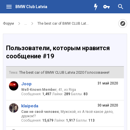
BMW Club Latvia
Форум
...
The best car of BMW CLUB Latvia 2020 Голосование!
Пользователи, которым нравится
сообщение #19
Тема:
The best car of BMW CLUB Latvia 2020 Голосование!
Joop
31 май 2020
Well-Known Member
, 41,
из
Riga
Сообщения:
1,497
Лайки:
289
Баллы:
83
klaipeda
30 май 2020
Сам не свой человек
, Мужской,
из
А твоё какое дело,
дружок!?
Сообщения:
15,679
Лайки:
1,917
Баллы:
113