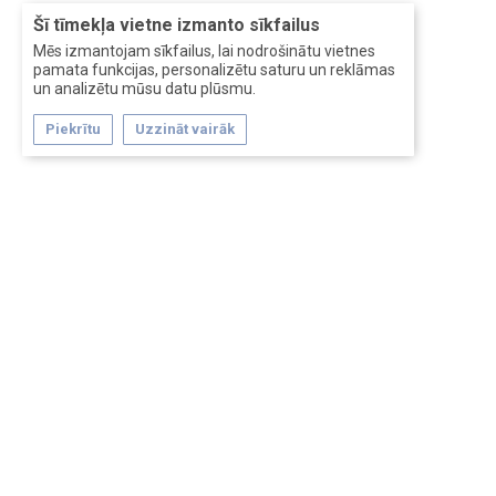
Šī tīmekļa vietne izmanto sīkfailus
Mēs izmantojam sīkfailus, lai nodrošinātu vietnes
pamata funkcijas, personalizētu saturu un reklāmas
un analizētu mūsu datu plūsmu.
Piekrītu
Uzzināt vairāk