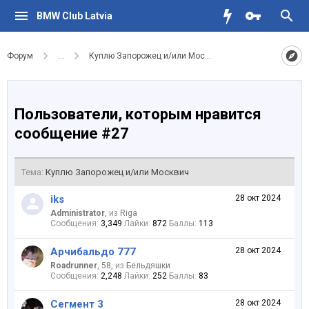
BMW Club Latvia
Форум
...
Куплю Запорожец и/или Москвич
Пользователи, которым нравится
сообщение #27
Тема:
Куплю Запорожец и/или Москвич
iks
28 окт 2024
Administrator
,
из
Riga
Сообщения:
3,349
Лайки:
872
Баллы:
113
Арчибальдо 777
28 окт 2024
Roadrunner
, 58,
из
Бельдяшки
Сообщения:
2,248
Лайки:
252
Баллы:
83
Сегмент 3
28 окт 2024