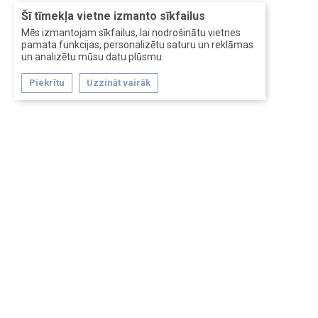
Šī tīmekļa vietne izmanto sīkfailus
Mēs izmantojam sīkfailus, lai nodrošinātu vietnes
pamata funkcijas, personalizētu saturu un reklāmas
un analizētu mūsu datu plūsmu.
Piekrītu
Uzzināt vairāk