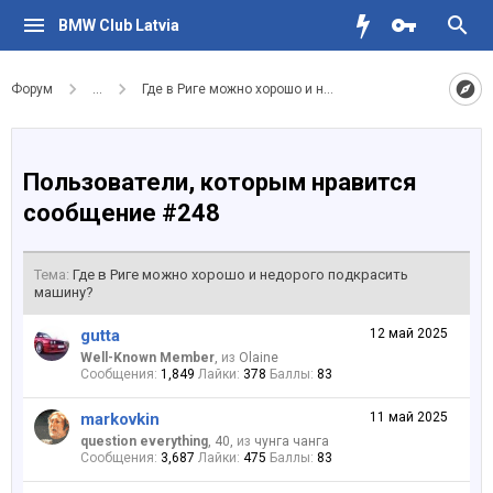
BMW Club Latvia
Форум
...
Где в Риге можно хорошо и недорого подкрасить маши
Пользователи, которым нравится
сообщение #248
Тема:
Где в Риге можно хорошо и недорого подкрасить
машину?
gutta
12 май 2025
Well-Known Member
,
из
Olaine
Сообщения:
1,849
Лайки:
378
Баллы:
83
markovkin
11 май 2025
question everything
, 40,
из
чунга чанга
Сообщения:
3,687
Лайки:
475
Баллы:
83