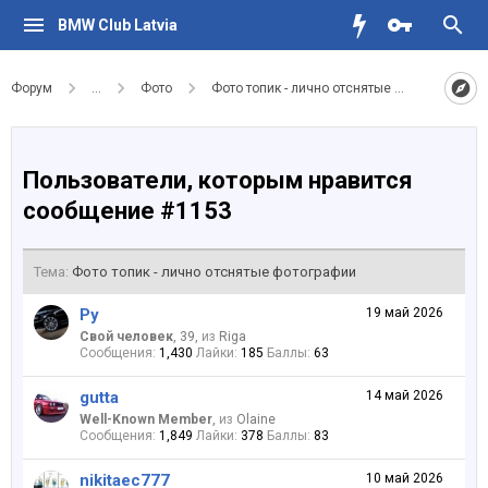
BMW Club Latvia
Форум
...
Фото
Фото топик - лично отснятые фотографии
Пользователи, которым нравится
сообщение #1153
Тема:
Фото топик - лично отснятые фотографии
Ру
19 май 2026
Свой человек
, 39,
из
Riga
Сообщения:
1,430
Лайки:
185
Баллы:
63
gutta
14 май 2026
Well-Known Member
,
из
Olaine
Сообщения:
1,849
Лайки:
378
Баллы:
83
nikitaec777
10 май 2026