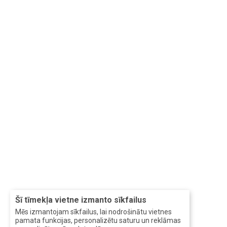
Šī tīmekļa vietne izmanto sīkfailus
Mēs izmantojam sīkfailus, lai nodrošinātu vietnes
pamata funkcijas, personalizētu saturu un reklāmas