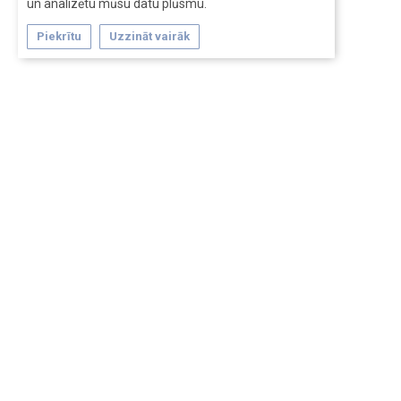
un analizētu mūsu datu plūsmu.
Piekrītu
Uzzināt vairāk