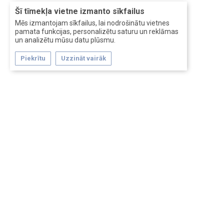
Šī tīmekļa vietne izmanto sīkfailus
Mēs izmantojam sīkfailus, lai nodrošinātu vietnes
pamata funkcijas, personalizētu saturu un reklāmas
un analizētu mūsu datu plūsmu.
Piekrītu
Uzzināt vairāk