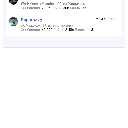
Well-Known Member
, 50,
из
Daugavpils
Сообщения:
2,096
Лайки:
306
Баллы:
83
Paparazzy
27 июн 2026
☭
, Мужской, 39,
из
ɐɹиd ‘ʁиʚɯɐv
Сообщения:
45,290
Лайки:
2,456
Баллы:
113