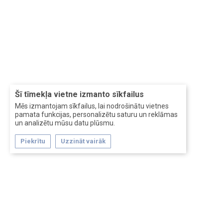
Šī tīmekļa vietne izmanto sīkfailus
Mēs izmantojam sīkfailus, lai nodrošinātu vietnes
pamata funkcijas, personalizētu saturu un reklāmas
un analizētu mūsu datu plūsmu.
Piekrītu
Uzzināt vairāk