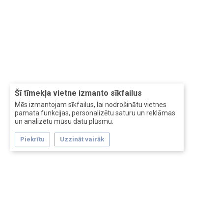
Šī tīmekļa vietne izmanto sīkfailus
Mēs izmantojam sīkfailus, lai nodrošinātu vietnes
pamata funkcijas, personalizētu saturu un reklāmas
un analizētu mūsu datu plūsmu.
Piekrītu
Uzzināt vairāk