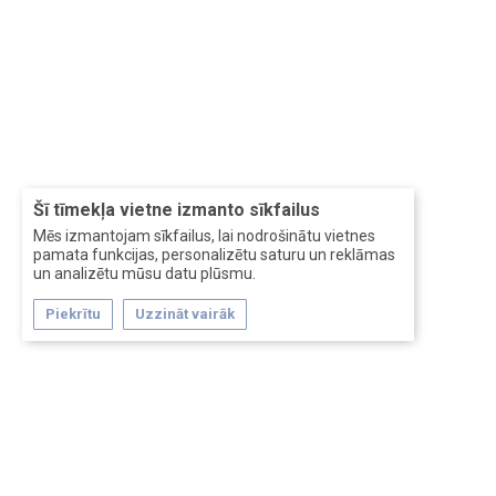
Šī tīmekļa vietne izmanto sīkfailus
Mēs izmantojam sīkfailus, lai nodrošinātu vietnes
pamata funkcijas, personalizētu saturu un reklāmas
un analizētu mūsu datu plūsmu.
Piekrītu
Uzzināt vairāk