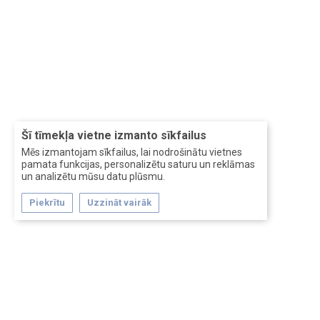
Šī tīmekļa vietne izmanto sīkfailus
Mēs izmantojam sīkfailus, lai nodrošinātu vietnes
pamata funkcijas, personalizētu saturu un reklāmas
un analizētu mūsu datu plūsmu.
Piekrītu
Uzzināt vairāk