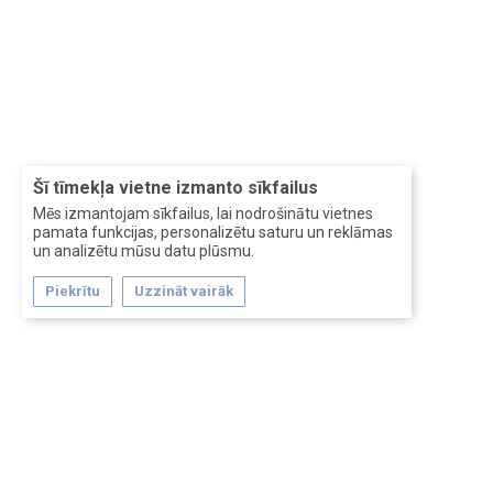
Šī tīmekļa vietne izmanto sīkfailus
Mēs izmantojam sīkfailus, lai nodrošinātu vietnes
pamata funkcijas, personalizētu saturu un reklāmas
un analizētu mūsu datu plūsmu.
Piekrītu
Uzzināt vairāk