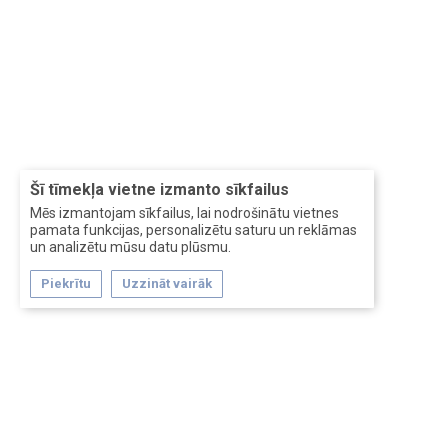
Šī tīmekļa vietne izmanto sīkfailus
Mēs izmantojam sīkfailus, lai nodrošinātu vietnes
pamata funkcijas, personalizētu saturu un reklāmas
un analizētu mūsu datu plūsmu.
Piekrītu
Uzzināt vairāk