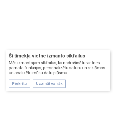
Šī tīmekļa vietne izmanto sīkfailus
Mēs izmantojam sīkfailus, lai nodrošinātu vietnes
pamata funkcijas, personalizētu saturu un reklāmas
un analizētu mūsu datu plūsmu.
Piekrītu
Uzzināt vairāk