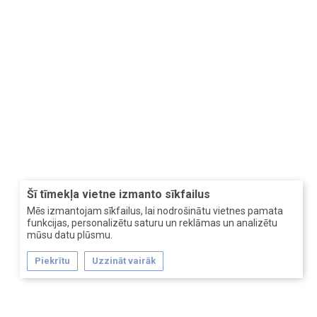
Šī tīmekļa vietne izmanto sīkfailus
Mēs izmantojam sīkfailus, lai nodrošinātu vietnes pamata
funkcijas, personalizētu saturu un reklāmas un analizētu
mūsu datu plūsmu.
Piekrītu
Uzzināt vairāk