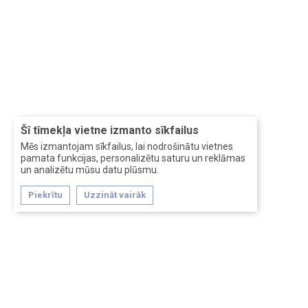
Šī tīmekļa vietne izmanto sīkfailus
Mēs izmantojam sīkfailus, lai nodrošinātu vietnes
pamata funkcijas, personalizētu saturu un reklāmas
un analizētu mūsu datu plūsmu.
Piekrītu
Uzzināt vairāk