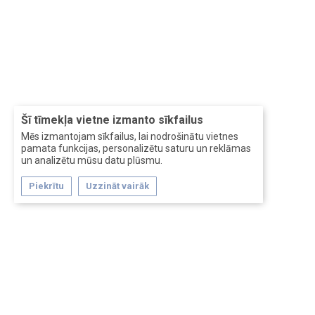
Šī tīmekļa vietne izmanto sīkfailus
Mēs izmantojam sīkfailus, lai nodrošinātu vietnes
pamata funkcijas, personalizētu saturu un reklāmas
un analizētu mūsu datu plūsmu.
Piekrītu
Uzzināt vairāk