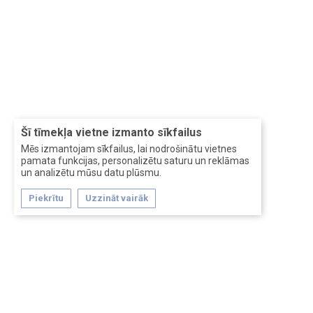
Šī tīmekļa vietne izmanto sīkfailus
Mēs izmantojam sīkfailus, lai nodrošinātu vietnes
pamata funkcijas, personalizētu saturu un reklāmas
un analizētu mūsu datu plūsmu.
Piekrītu
Uzzināt vairāk