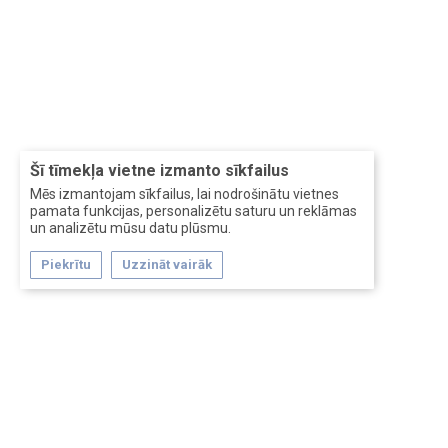
Šī tīmekļa vietne izmanto sīkfailus
Mēs izmantojam sīkfailus, lai nodrošinātu vietnes
pamata funkcijas, personalizētu saturu un reklāmas
un analizētu mūsu datu plūsmu.
Piekrītu
Uzzināt vairāk