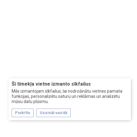
Šī tīmekļa vietne izmanto sīkfailus
Mēs izmantojam sīkfailus, lai nodrošinātu vietnes pamata
funkcijas, personalizētu saturu un reklāmas un analizētu
mūsu datu plūsmu.
Piekrītu
Uzzināt vairāk